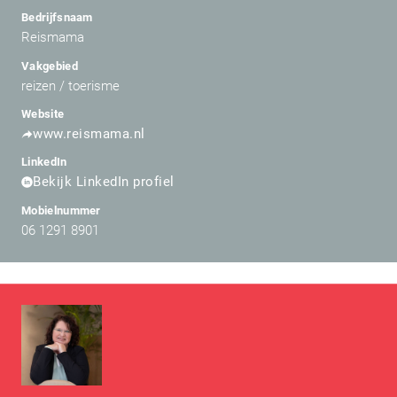
Bedrijfsnaam
Reismama
Vakgebied
reizen / toerisme
Website
www.reismama.nl
LinkedIn
Bekijk LinkedIn profiel
Mobielnummer
06 1291 8901