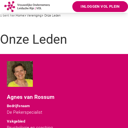
INLOGGEN VOL PLEIN
U bent hier:
Home
Vereniging
Onze Leden
Onze Leden
Agnes van Rossum
Bedrijfsnaam
De Piekerspecialist
Vakgebied
Psychologie en coaching