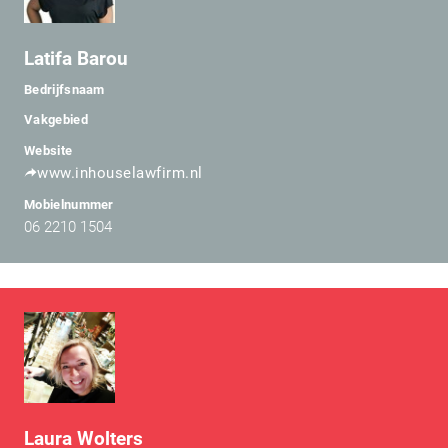
Latifa Barou
Bedrijfsnaam
Vakgebied
Website
www.inhouselawfirm.nl
Mobielnummer
06 2210 1504
Laura Wolters