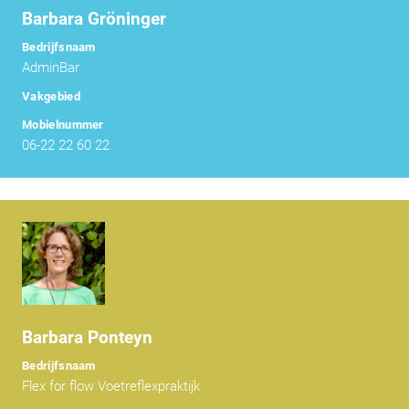
Barbara Gröninger
Bedrijfsnaam
AdminBar
Vakgebied
Mobielnummer
06-22 22 60 22
Barbara Ponteyn
Bedrijfsnaam
Flex for flow Voetreflexpraktijk