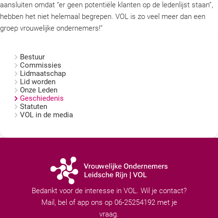
aansluiten omdat “er geen potentiële klanten op de ledenlijst staan”,
hebben het niet helemaal begrepen. VOL is zo veel meer dan een
groep vrouwelijke ondernemers!”
Bestuur
Commissies
Lidmaatschap
Lid worden
Onze Leden
Geschiedenis
Statuten
VOL in de media
Bedankt voor de interesse in VOL. Wil je contact?
Mail, bel of app ons op 06-25254192 met je
vraag.