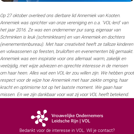
Op 27 oktober overleed ons dierbare lid Annemiek van Kooten.
Annemiek was oprichter van onze vereniging en o.a. 'VOL-lerd' van
het jaar 2016. Ze was een ondernemer pur sang, eigenaar van
Schminken is leuk (schminkteam) en van Annemiek en dochters
(evenementenbureau). Met haar creativiteit heeft ze talloze kinderen
en volwassenen op feesten, bruiloften en evenementen blij gemaakt.
Annemiek was een inspiratie voor ons allemaal: warm, zakelijk en
veelzijdig, met wijze adviezen en oprechte interesse in de mensen
om haar heen. Alles wat een VOL-ler zou willen zijn. We hebben groot
respect voor de wijze hoe Annemiek met haar ziekte omging, haar
kracht en optimisme tot op het laatste moment. We gaan haar
missen. En we zijn dankbaar voor wat zij voor VOL heeft betekend.
Bedankt voor de interesse in VOL. Wil je contact?